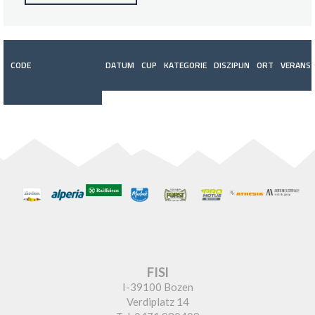
CODE
DATUM
CUP
KATEGORIE
DISZIPLIN
ORT
VERANST
FISI
I-39100 Bozen
Verdiplatz 14