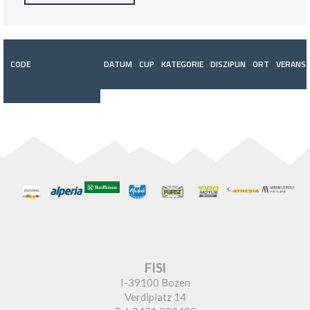
CODE
DATUM
CUP
KATEGORIE
DISZIPLIN
ORT
VERANST
FISI
I-39100 Bozen
Verdiplatz 14