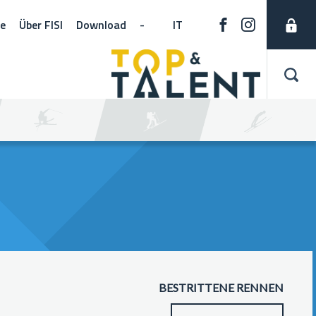
ne
Über FISI
Download
-
IT
BESTRITTENE RENNEN