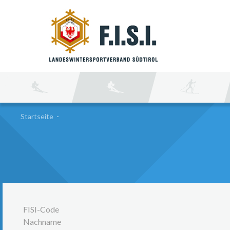
SU
Startseite
-
FISI-Code
Nachname