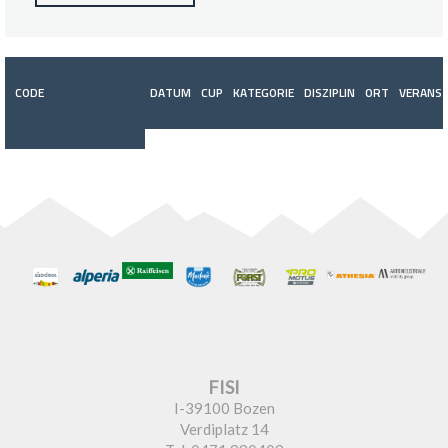
CODE
DATUM
CUP
KATEGORIE
DISZIPLIN
ORT
VERANST
FISI
I-39100 Bozen
Verdiplatz 14