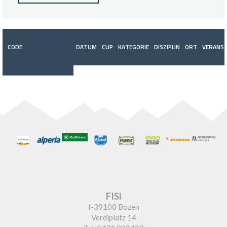
CODE
DATUM
CUP
KATEGORIE
DISZIPLIN
ORT
VERANST
FISI
I-39100 Bozen
Verdiplatz 14