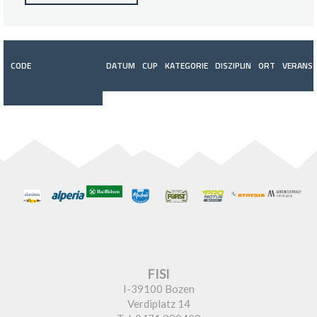
CODE
DATUM
CUP
KATEGORIE
DISZIPLIN
ORT
VERANST
FISI
I-39100 Bozen
Verdiplatz 14