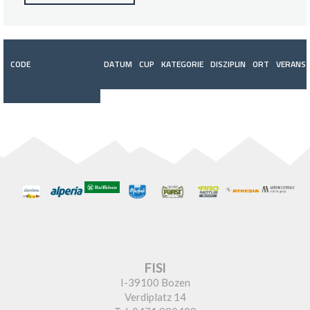
CODE
DATUM
CUP
KATEGORIE
DISZIPLIN
ORT
VERANST
FISI
I-39100 Bozen
Verdiplatz 14