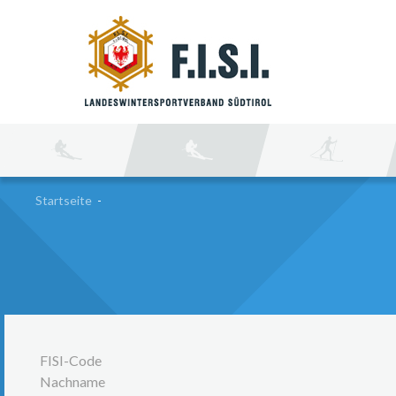
SU
Startseite
-
FISI-Code
Nachname