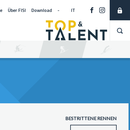
ne
Über FISI
Download
-
IT
BESTRITTENE RENNEN