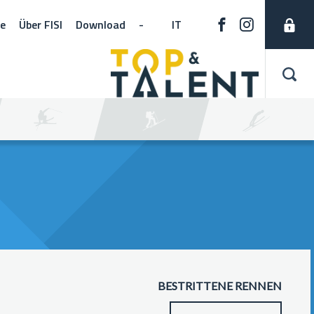
ne
Über FISI
Download
-
IT
BESTRITTENE RENNEN