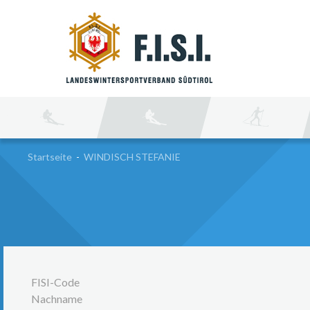
SU
Startseite
-
WINDISCH STEFANIE
FISI-Code
Nachname