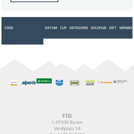
CODE
DATUM
CUP
KATEGORIE
DISZIPLIN
ORT
VERANST
FISI
I-39100 Bozen
Verdiplatz 14