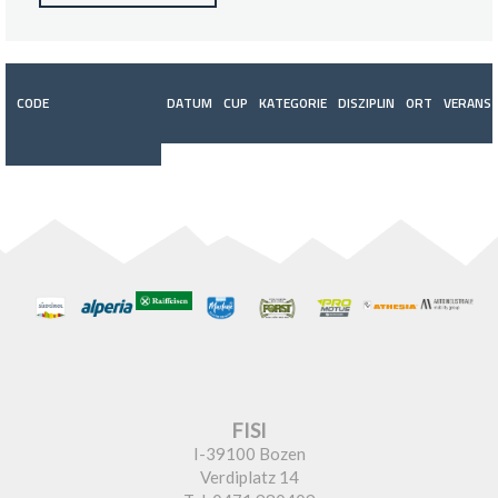
CODE
DATUM
CUP
KATEGORIE
DISZIPLIN
ORT
VERANST
FISI
I-39100 Bozen
Verdiplatz 14