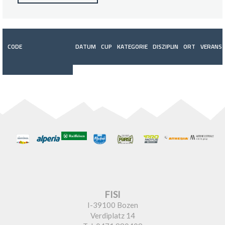
CODE
DATUM
CUP
KATEGORIE
DISZIPLIN
ORT
VERANST
FISI
I-39100 Bozen
Verdiplatz 14