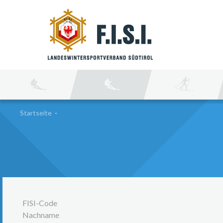
SU
Startseite
-
FISI-Code
Nachname