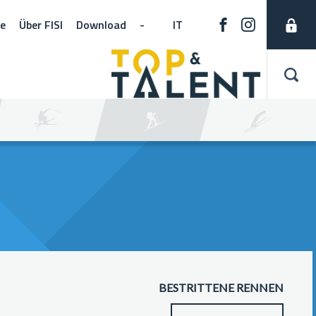
ne
Über FISI
Download
-
IT
BESTRITTENE RENNEN