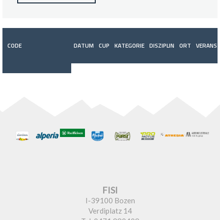
CODE
DATUM
CUP
KATEGORIE
DISZIPLIN
ORT
VERANST
FISI
I-39100 Bozen
Verdiplatz 14