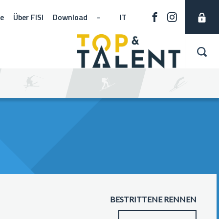
ne
Über FISI
Download
-
IT
BESTRITTENE RENNEN