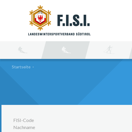
SU
Startseite
-
FISI-Code
Nachname