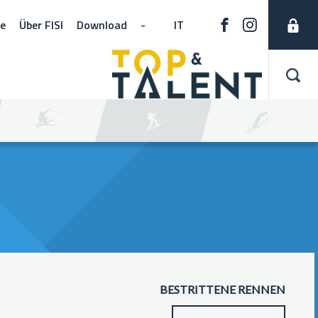
ne
Über FISI
Download
-
IT
BESTRITTENE RENNEN