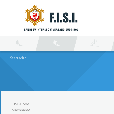
SU
Startseite
-
FISI-Code
Nachname