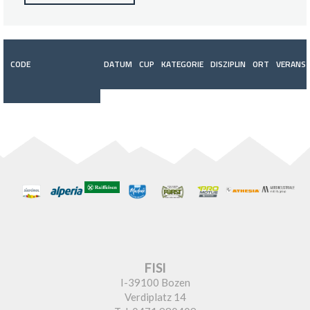
CODE
DATUM
CUP
KATEGORIE
DISZIPLIN
ORT
VERANST
FISI
I-39100 Bozen
Verdiplatz 14