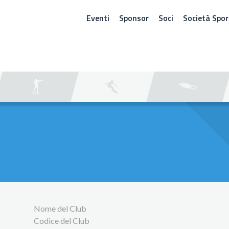
Eventi
Sponsor
Soci
Società Spor
ERCA
Nome del Club
Codice del Club