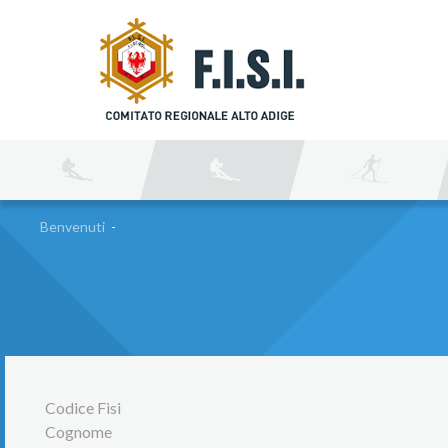
C
Benvenuti
-
Codice Fisi
Cognome