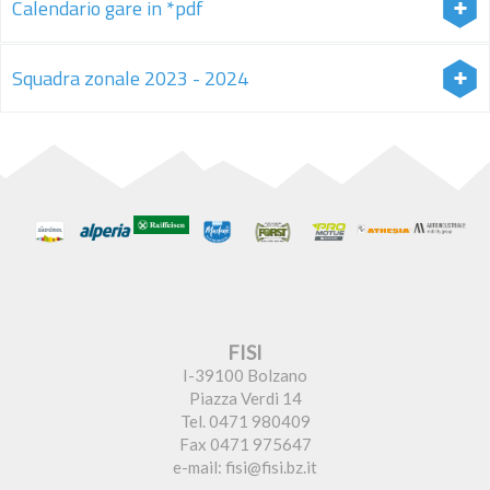
Calendario gare in *pdf
Calendario Gare
Squadra zonale 2023 - 2024
Download Calendario VSS 2023-24
SQUADRA Sci Alpino
Download GPX-Raiffeisen 2023-24
Download Marlenecup 2023-24
FISI
I-39100 Bolzano
Piazza Verdi 14
Tel. 0471 980409
Fax 0471 975647
e-mail: fisi@fisi.bz.it