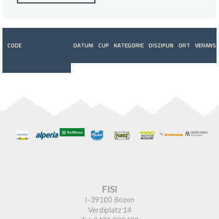
CODE
DATUM
CUP
KATEGORIE
DISZIPLIN
ORT
VERANST
FISI
I-39100 Bozen
Verdiplatz 14