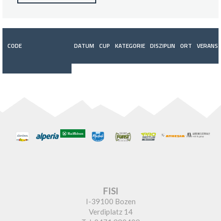
CODE
DATUM
CUP
KATEGORIE
DISZIPLIN
ORT
VERANST
FISI
I-39100 Bozen
Verdiplatz 14