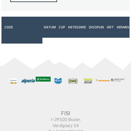
CODE
DATUM
CUP
KATEGORIE
DISZIPLIN
ORT
VERANST
FISI
I-39100 Bozen
Verdiplatz 14