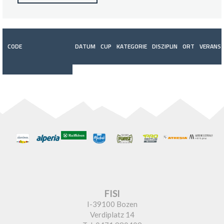
CODE
DATUM
CUP
KATEGORIE
DISZIPLIN
ORT
VERANST
FISI
I-39100 Bozen
Verdiplatz 14