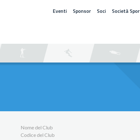
Eventi
Sponsor
Soci
Società Spor
ERCA
Nome del Club
Codice del Club