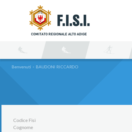
C
Benvenuti
-
BAUDONI RICCARDO
Codice Fisi
Cognome