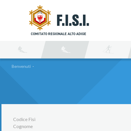
C
Benvenuti
-
Codice Fisi
Cognome