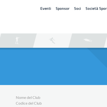
Eventi
Sponsor
Soci
Società Spor
ERCA
Nome del Club
Codice del Club