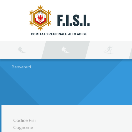
C
Benvenuti
-
Codice Fisi
Cognome