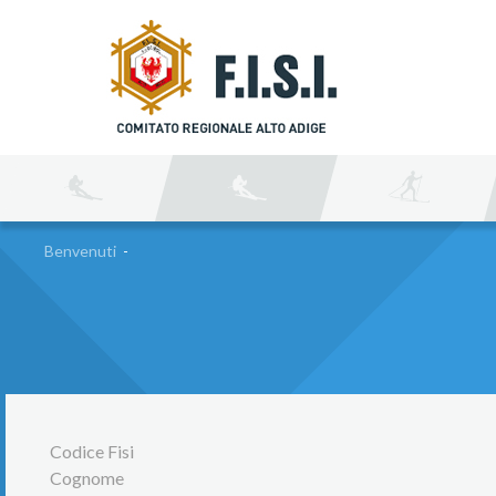
C
Benvenuti
-
Codice Fisi
Cognome