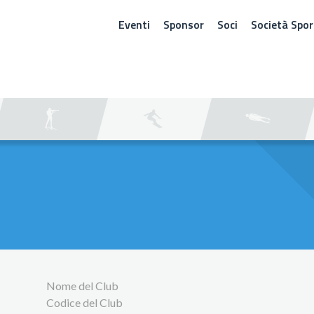
Eventi
Sponsor
Soci
Società Spor
ERCA
Nome del Club
Codice del Club