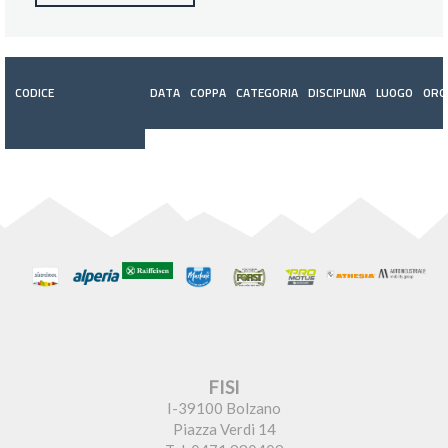
CODICE
DATA
COPPA
CATEGORIA
DISCIPLINA
LUOGO
ORG
FISI
I-39100 Bolzano
Piazza Verdi 14