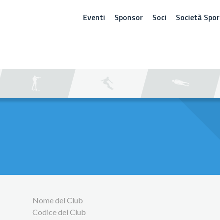
Eventi
Sponsor
Soci
Società Spor
ERCA
Nome del Club
Codice del Club