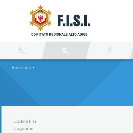
C
Benvenuti
-
Codice Fisi
Cognome