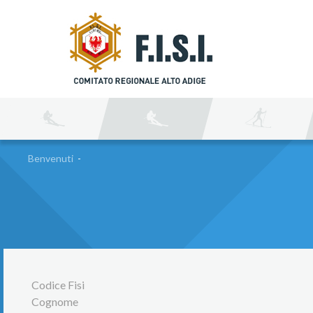
C
Benvenuti
-
Codice Fisi
Cognome