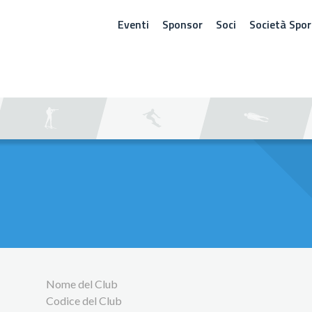
Eventi
Sponsor
Soci
Società Spor
ERCA
Nome del Club
Codice del Club