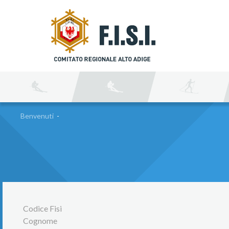
C
Benvenuti
-
Codice Fisi
Cognome