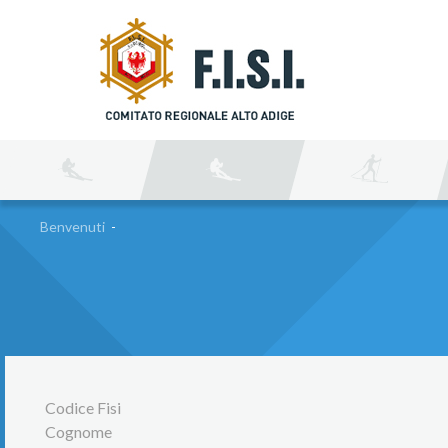
C
Benvenuti
-
Codice Fisi
Cognome