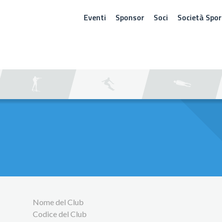
Eventi
Sponsor
Soci
Società Spor
ERCA
Nome del Club
Codice del Club