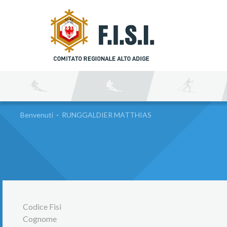
C
Benvenuti
-
RUNGGALDIER MATTHIAS
Codice Fisi
Cognome