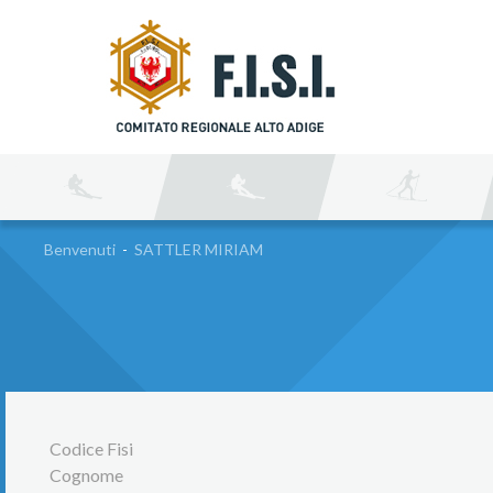
C
Benvenuti
-
SATTLER MIRIAM
Codice Fisi
Cognome