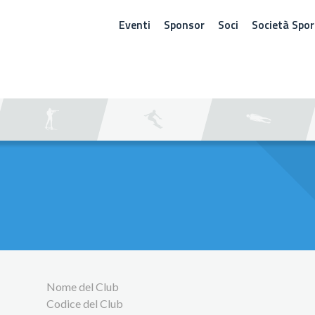
Eventi
Sponsor
Soci
Società Spor
ERCA
Nome del Club
Codice del Club