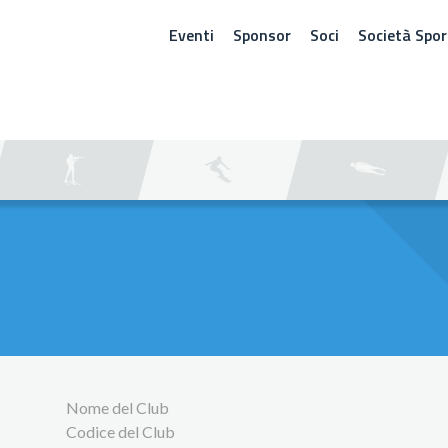
Eventi
Sponsor
Soci
Società Spor
ERCA
Nome del Club
Codice del Club