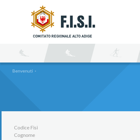
C
Benvenuti
-
Codice Fisi
Cognome