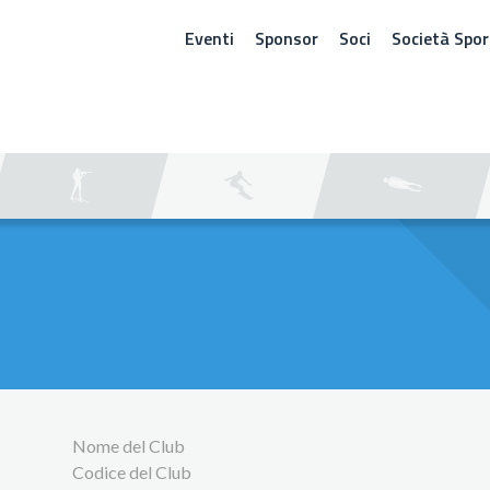
Eventi
Sponsor
Soci
Società Spor
ERCA
Nome del Club
Codice del Club