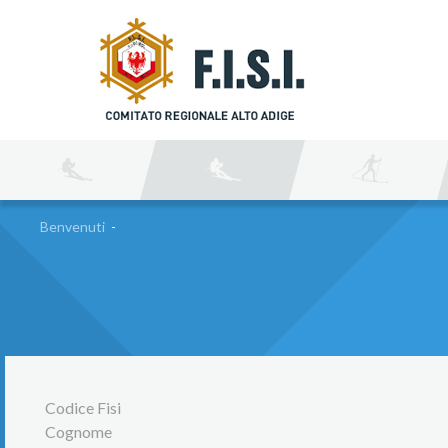
C
Benvenuti
-
Codice Fisi
Cognome