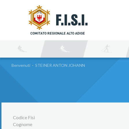
C
Benvenuti
-
STEINER ANTON JOHANN
Codice Fisi
Cognome