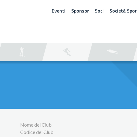
Eventi
Sponsor
Soci
Società Spor
ERCA
Nome del Club
Codice del Club